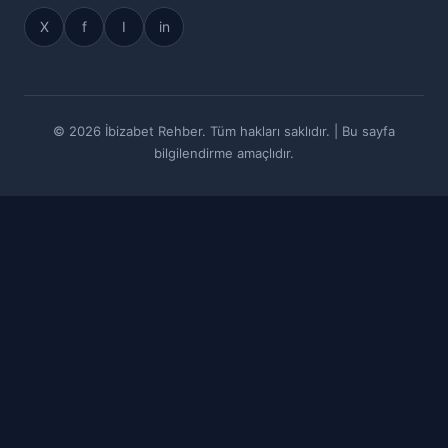
X
f
I
in
© 2026 İbizabet Rehber. Tüm hakları saklıdır. | Bu sayfa
bilgilendirme amaçlıdır.