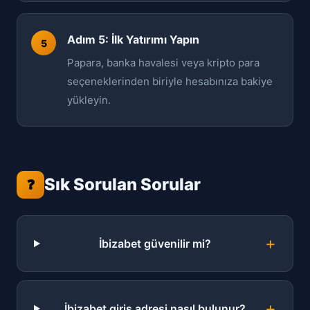
Adım 5: İlk Yatırımı Yapın
Papara, banka havalesi veya kripto para
seçeneklerinden biriyle hesabınıza bakiye
yükleyin.
Sık Sorulan Sorular
❓
İbizabet güvenilir mi?
İbizabet giriş adresi nasıl bulunur?