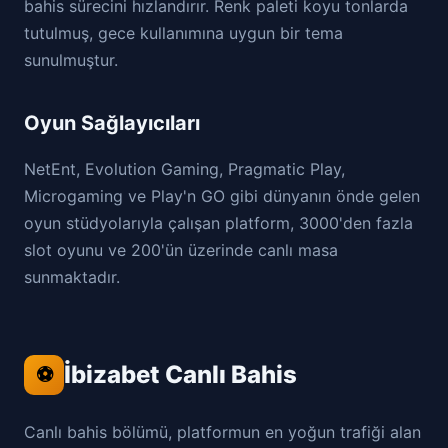
bahis sürecini hızlandırır. Renk paleti koyu tonlarda
tutulmuş, gece kullanımına uygun bir tema
sunulmuştur.
Oyun Sağlayıcıları
NetEnt, Evolution Gaming, Pragmatic Play,
Microgaming ve Play'n GO gibi dünyanın önde gelen
oyun stüdyolarıyla çalışan platform, 3000'den fazla
slot oyunu ve 200'ün üzerinde canlı masa
sunmaktadır.
İbizabet Canlı Bahis
⚽
Canlı bahis bölümü, platformun en yoğun trafiği alan