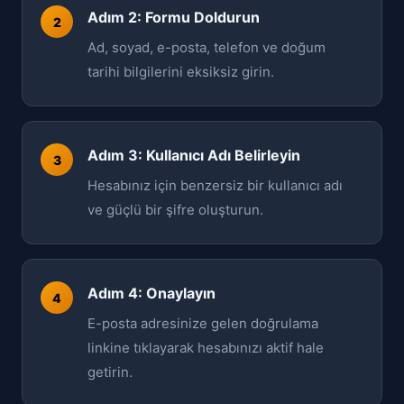
Adım 2: Formu Doldurun
Ad, soyad, e-posta, telefon ve doğum
tarihi bilgilerini eksiksiz girin.
Adım 3: Kullanıcı Adı Belirleyin
Hesabınız için benzersiz bir kullanıcı adı
ve güçlü bir şifre oluşturun.
Adım 4: Onaylayın
E-posta adresinize gelen doğrulama
linkine tıklayarak hesabınızı aktif hale
getirin.