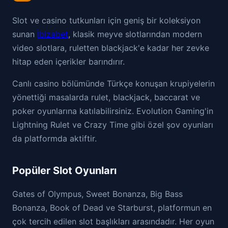
Slot ve casino tutkunları için geniş bir koleksiyon
sunan
İbizabet
, klasik meyve slotlarından modern
video slotlara, ruletten blackjack'e kadar her zevke
hitap eden içerikler barındırır.
Canlı casino bölümünde Türkçe konuşan krupiyelerin
yönettiği masalarda rulet, blackjack, baccarat ve
poker oyunlarına katılabilirsiniz. Evolution Gaming'in
Lightning Rulet ve Crazy Time gibi özel şov oyunları
da platformda aktiftir.
Popüler Slot Oyunları
Gates of Olympus, Sweet Bonanza, Big Bass
Bonanza, Book of Dead ve Starburst, platformun en
çok tercih edilen slot başlıkları arasındadır. Her oyun