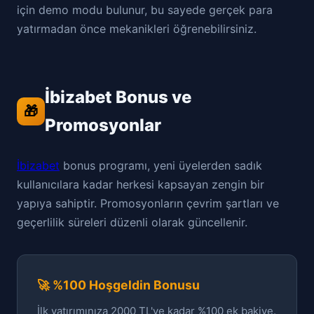
için demo modu bulunur, bu sayede gerçek para
yatırmadan önce mekanikleri öğrenebilirsiniz.
İbizabet Bonus ve
🎁
Promosyonlar
İbizabet
bonus programı, yeni üyelerden sadık
kullanıcılara kadar herkesi kapsayan zengin bir
yapıya sahiptir. Promosyonların çevrim şartları ve
geçerlilik süreleri düzenli olarak güncellenir.
🚀 %100 Hoşgeldin Bonusu
İlk yatırımınıza 2000 TL'ye kadar %100 ek bakiye.