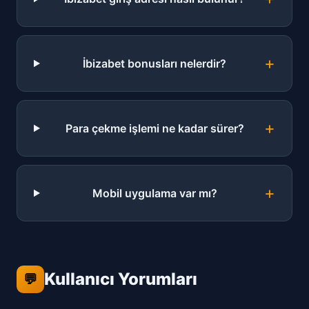
İbizabet bonusları nelerdir?
Para çekme işlemi ne kadar sürer?
Mobil uygulama var mı?
Kullanıcı Yorumları
💬