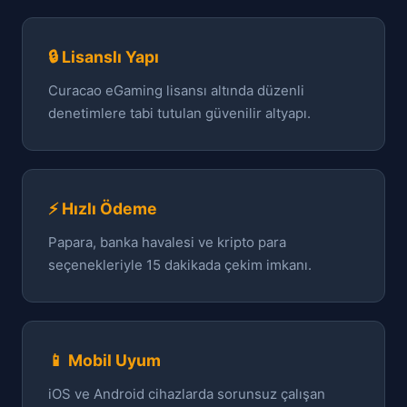
🔒 Lisanslı Yapı
Curacao eGaming lisansı altında düzenli
denetimlere tabi tutulan güvenilir altyapı.
⚡ Hızlı Ödeme
Papara, banka havalesi ve kripto para
seçenekleriyle 15 dakikada çekim imkanı.
📱 Mobil Uyum
iOS ve Android cihazlarda sorunsuz çalışan