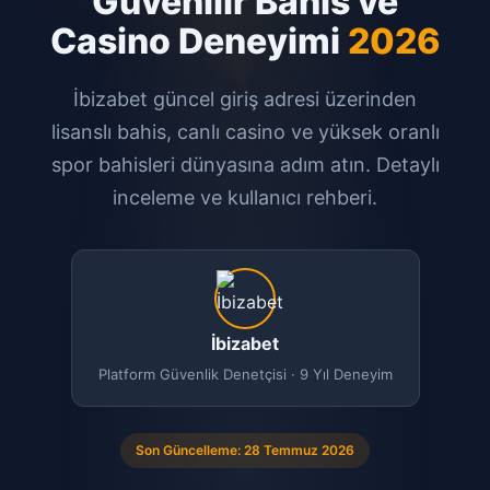
Güvenilir Bahis ve
Casino Deneyimi
2026
İbizabet güncel giriş adresi üzerinden
lisanslı bahis, canlı casino ve yüksek oranlı
spor bahisleri dünyasına adım atın. Detaylı
inceleme ve kullanıcı rehberi.
İbizabet
Platform Güvenlik Denetçisi · 9 Yıl Deneyim
Son Güncelleme: 28 Temmuz 2026