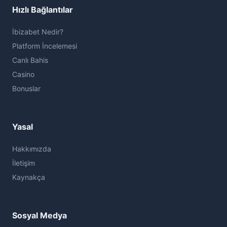
Hızlı Bağlantılar
İbizabet Nedir?
Platform İncelemesi
Canlı Bahis
Casino
Bonuslar
Yasal
Hakkımızda
İletişim
Kaynakça
Sosyal Medya