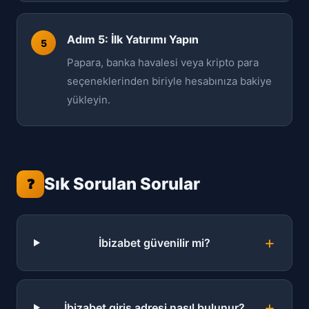
Adım 5: İlk Yatırımı Yapın
Papara, banka havalesi veya kripto para
seçeneklerinden biriyle hesabınıza bakiye
yükleyin.
Sık Sorulan Sorular
❓
İbizabet güvenilir mi?
İbizabet giriş adresi nasıl bulunur?