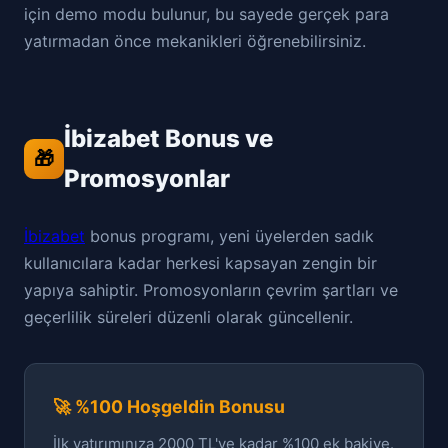
için demo modu bulunur, bu sayede gerçek para
yatırmadan önce mekanikleri öğrenebilirsiniz.
İbizabet Bonus ve
🎁
Promosyonlar
İbizabet
bonus programı, yeni üyelerden sadık
kullanıcılara kadar herkesi kapsayan zengin bir
yapıya sahiptir. Promosyonların çevrim şartları ve
geçerlilik süreleri düzenli olarak güncellenir.
🚀 %100 Hoşgeldin Bonusu
İlk yatırımınıza 2000 TL'ye kadar %100 ek bakiye.