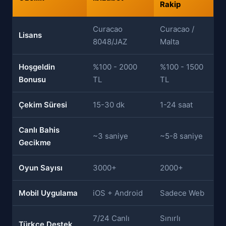
Rakip
Curacao
Curacao /
Lisans
8048/JAZ
Malta
Hoşgeldin
%100 - 2000
%100 - 1500
Bonusu
TL
TL
Çekim Süresi
15-30 dk
1-24 saat
Canlı Bahis
~3 saniye
~5-8 saniye
Gecikme
Oyun Sayısı
3000+
2000+
Mobil Uygulama
iOS + Android
Sadece Web
7/24 Canlı
Sınırlı
Türkçe Destek