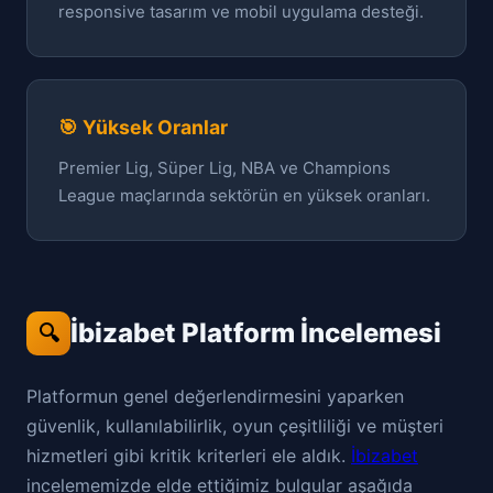
responsive tasarım ve mobil uygulama desteği.
🎯 Yüksek Oranlar
Premier Lig, Süper Lig, NBA ve Champions
League maçlarında sektörün en yüksek oranları.
İbizabet Platform İncelemesi
🔍
Platformun genel değerlendirmesini yaparken
güvenlik, kullanılabilirlik, oyun çeşitliliği ve müşteri
hizmetleri gibi kritik kriterleri ele aldık.
İbizabet
incelememizde elde ettiğimiz bulgular aşağıda