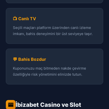
📺 Canlı TV
Seçili maçları platform üzerinden canlı izleme
imkanı, bahis deneyimini bir üst seviyeye taşır.
💬 Bahis Bozdur
Kuponunuzu maç bitmeden nakde çevirme
özelliğiyle risk yönetimini elinizde tutun.
İbizabet Casino ve Slot
🎰