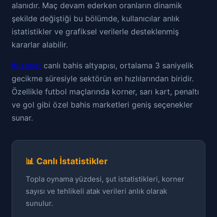
alanıdır. Maç devam ederken oranların dinamik
şekilde değiştiği bu bölümde, kullanıcılar anlık
istatistikler ve grafiksel verilerle desteklenmiş
kararlar alabilir.
İbizabet
canlı bahis altyapısı, ortalama 3 saniyelik
gecikme süresiyle sektörün en hızlılarından biridir.
Özellikle futbol maçlarında korner, sarı kart, penaltı
ve gol gibi özel bahis marketleri geniş seçenekler
sunar.
📊 Canlı İstatistikler
Topla oynama yüzdesi, şut istatistikleri, korner
sayısı ve tehlikeli atak verileri anlık olarak
sunulur.