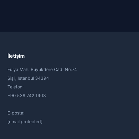
İletişim
Fulya Mah. Büyükdere Cad. No:74
Şişli, İstanbul 34394
Telefon:
+90 538 742 1903
E-posta:
[email protected]