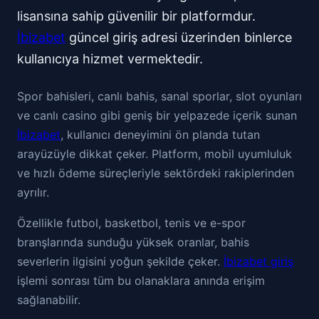
lisansına sahip güvenilir bir platformdur.
İbizabet
güncel giriş adresi üzerinden binlerce
kullanıcıya hizmet vermektedir.
Spor bahisleri, canlı bahis, sanal sporlar, slot oyunları
ve canlı casino gibi geniş bir yelpazede içerik sunan
İbizabet
, kullanıcı deneyimini ön planda tutan
arayüzüyle dikkat çeker. Platform, mobil uyumluluk
ve hızlı ödeme süreçleriyle sektördeki rakiplerinden
ayrılır.
Özellikle futbol, basketbol, tenis ve e-spor
branşlarında sunduğu yüksek oranlar, bahis
severlerin ilgisini yoğun şekilde çeker.
İbizabet giriş
işlemi sonrası tüm bu olanaklara anında erişim
sağlanabilir.