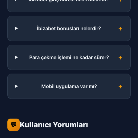
İbizabet bonusları nelerdir?
Para çekme işlemi ne kadar sürer?
Mobil uygulama var mı?
Kullanıcı Yorumları
💬