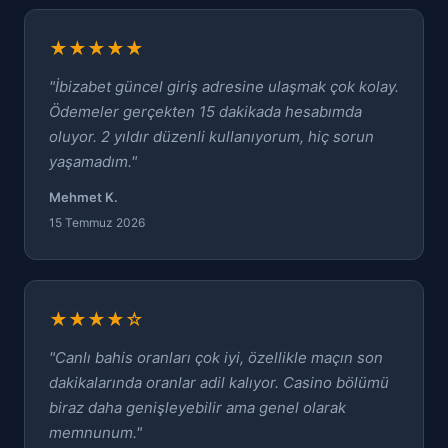
★★★★★
"İbizabet güncel giriş adresine ulaşmak çok kolay.
Ödemeler gerçekten 15 dakikada hesabımda
oluyor. 2 yıldır düzenli kullanıyorum, hiç sorun
yaşamadım."
Mehmet K.
15 Temmuz 2026
★★★★☆
"Canlı bahis oranları çok iyi, özellikle maçın son
dakikalarında oranlar adil kalıyor. Casino bölümü
biraz daha genişleyebilir ama genel olarak
memnunum."