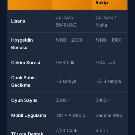
Rakip
Curacao
Curacao /
Lisans
8048/JAZ
Malta
Hoşgeldin
%100 - 2000
%100 - 1500
Bonusu
TL
TL
Çekim Süresi
15-30 dk
1-24 saat
Canlı Bahis
~3 saniye
~5-8 saniye
Gecikme
Oyun Sayısı
3000+
2000+
Mobil Uygulama
iOS + Android
Sadece Web
7/24 Canlı
Sınırlı
Türkçe Destek