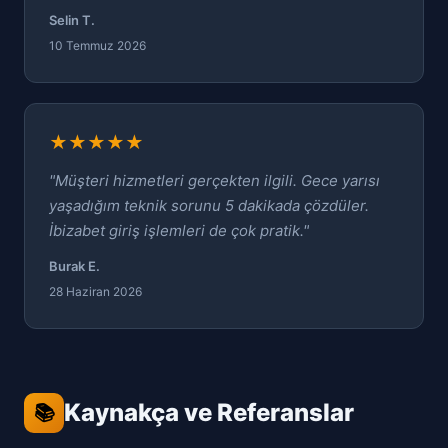
Selin T.
10 Temmuz 2026
★★★★★
"Müşteri hizmetleri gerçekten ilgili. Gece yarısı
yaşadığım teknik sorunu 5 dakikada çözdüler.
İbizabet giriş işlemleri de çok pratik."
Burak E.
28 Haziran 2026
Kaynakça ve Referanslar
📚