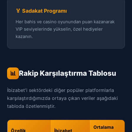
🏅 Sadakat Programı
Her bahis ve casino oyunundan puan kazanarak
VIP seviyelerinde yükselin, özel hediyeler
kazanın.
Rakip Karşılaştırma Tablosu
📊
İbizabet'i sektördeki diğer popüler platformlarla
karşılaştırdığımızda ortaya çıkan veriler aşağıdaki
tabloda özetlenmiştir.
Ortalama
Özellik
İbizabet