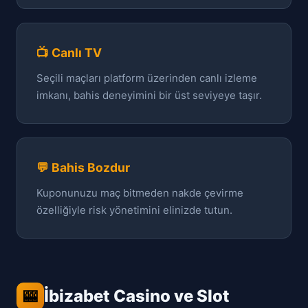
📺 Canlı TV
Seçili maçları platform üzerinden canlı izleme
imkanı, bahis deneyimini bir üst seviyeye taşır.
💬 Bahis Bozdur
Kuponunuzu maç bitmeden nakde çevirme
özelliğiyle risk yönetimini elinizde tutun.
İbizabet Casino ve Slot
🎰