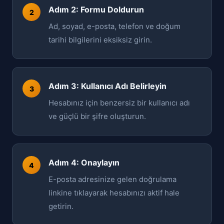
Adım 2: Formu Doldurun
Ad, soyad, e-posta, telefon ve doğum
tarihi bilgilerini eksiksiz girin.
Adım 3: Kullanıcı Adı Belirleyin
Hesabınız için benzersiz bir kullanıcı adı
ve güçlü bir şifre oluşturun.
Adım 4: Onaylayın
E-posta adresinize gelen doğrulama
linkine tıklayarak hesabınızı aktif hale
getirin.