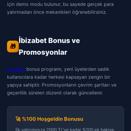
için demo modu bulunur, bu sayede gerçek para
yatırmadan önce mekanikleri öğrenebilirsiniz.
İbizabet Bonus ve
🎁
Promosyonlar
İbizabet
bonus programı, yeni üyelerden sadık
kullanıcılara kadar herkesi kapsayan zengin bir
yapıya sahiptir. Promosyonların çevrim şartları ve
geçerlilik süreleri düzenli olarak güncellenir.
🚀 %100 Hoşgeldin Bonusu
İlk yatırımınıza 2000 TL'ye kadar %100 ek bakiye.