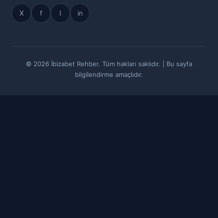
X
f
I
in
© 2026 İbizabet Rehber. Tüm hakları saklıdır. | Bu sayfa
bilgilendirme amaçlıdır.