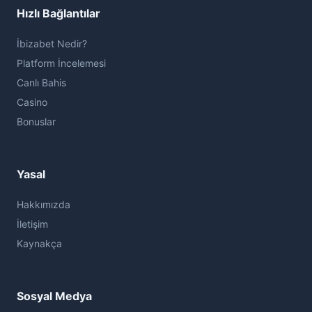
Hızlı Bağlantılar
İbizabet Nedir?
Platform İncelemesi
Canlı Bahis
Casino
Bonuslar
Yasal
Hakkımızda
İletişim
Kaynakça
Sosyal Medya