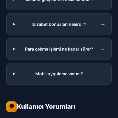
İbizabet bonusları nelerdir?
Para çekme işlemi ne kadar sürer?
Mobil uygulama var mı?
Kullanıcı Yorumları
💬