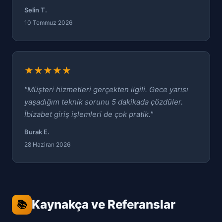
Selin T.
10 Temmuz 2026
★★★★★
"Müşteri hizmetleri gerçekten ilgili. Gece yarısı
yaşadığım teknik sorunu 5 dakikada çözdüler.
İbizabet giriş işlemleri de çok pratik."
Burak E.
28 Haziran 2026
Kaynakça ve Referanslar
📚