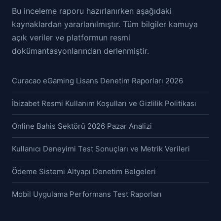
Bu inceleme raporu hazırlanırken aşağıdaki
kaynaklardan yararlanılmıştır. Tüm bilgiler kamuya
açık veriler ve platformun resmi
dokümantasyonlarından derlenmiştir.
Curacao eGaming Lisans Denetim Raporları 2026
İbizabet Resmi Kullanım Koşulları ve Gizlilik Politikası
Online Bahis Sektörü 2026 Pazar Analizi
Kullanıcı Deneyimi Test Sonuçları ve Metrik Verileri
Ödeme Sistemi Altyapı Denetim Belgeleri
Mobil Uygulama Performans Test Raporları