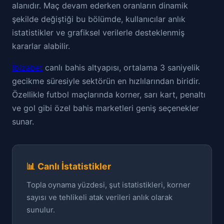
alanıdır. Maç devam ederken oranların dinamik
şekilde değiştiği bu bölümde, kullanıcılar anlık
istatistikler ve grafiksel verilerle desteklenmiş
kararlar alabilir.
İbizabet
canlı bahis altyapısı, ortalama 3 saniyelik
gecikme süresiyle sektörün en hızlılarından biridir.
Özellikle futbol maçlarında korner, sarı kart, penaltı
ve gol gibi özel bahis marketleri geniş seçenekler
sunar.
📊 Canlı İstatistikler
Topla oynama yüzdesi, şut istatistikleri, korner
sayısı ve tehlikeli atak verileri anlık olarak
sunulur.