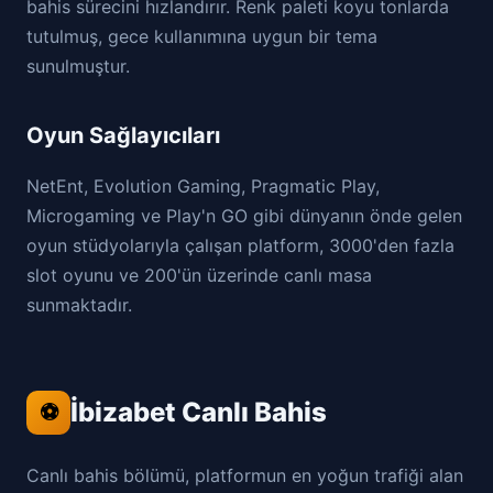
bahis sürecini hızlandırır. Renk paleti koyu tonlarda
tutulmuş, gece kullanımına uygun bir tema
sunulmuştur.
Oyun Sağlayıcıları
NetEnt, Evolution Gaming, Pragmatic Play,
Microgaming ve Play'n GO gibi dünyanın önde gelen
oyun stüdyolarıyla çalışan platform, 3000'den fazla
slot oyunu ve 200'ün üzerinde canlı masa
sunmaktadır.
İbizabet Canlı Bahis
⚽
Canlı bahis bölümü, platformun en yoğun trafiği alan