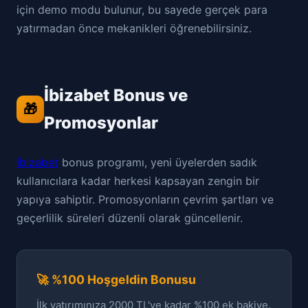
için demo modu bulunur, bu sayede gerçek para
yatırmadan önce mekanikleri öğrenebilirsiniz.
İbizabet Bonus ve
🎁
Promosyonlar
İbizabet
bonus programı, yeni üyelerden sadık
kullanıcılara kadar herkesi kapsayan zengin bir
yapıya sahiptir. Promosyonların çevrim şartları ve
geçerlilik süreleri düzenli olarak güncellenir.
🚀 %100 Hoşgeldin Bonusu
İlk yatırımınıza 2000 TL'ye kadar %100 ek bakiye.