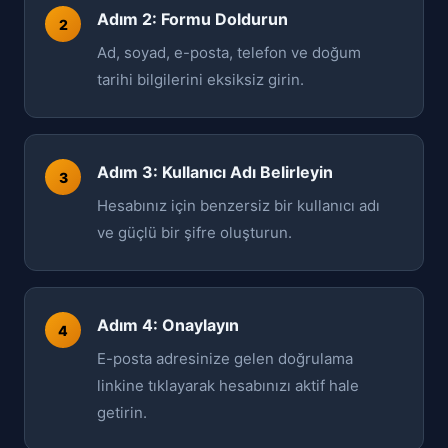
Adım 2: Formu Doldurun
Ad, soyad, e-posta, telefon ve doğum
tarihi bilgilerini eksiksiz girin.
Adım 3: Kullanıcı Adı Belirleyin
Hesabınız için benzersiz bir kullanıcı adı
ve güçlü bir şifre oluşturun.
Adım 4: Onaylayın
E-posta adresinize gelen doğrulama
linkine tıklayarak hesabınızı aktif hale
getirin.