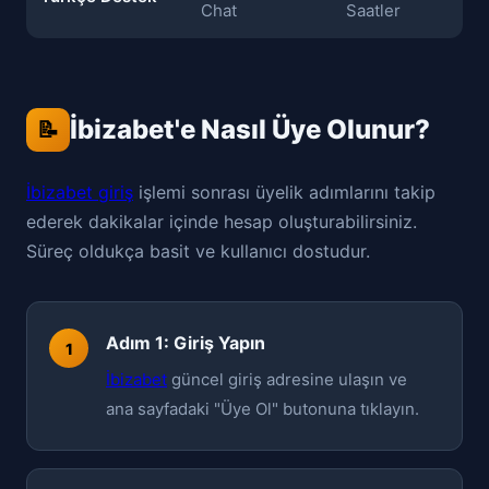
Chat
Saatler
İbizabet'e Nasıl Üye Olunur?
📝
İbizabet giriş
işlemi sonrası üyelik adımlarını takip
ederek dakikalar içinde hesap oluşturabilirsiniz.
Süreç oldukça basit ve kullanıcı dostudur.
Adım 1: Giriş Yapın
İbizabet
güncel giriş adresine ulaşın ve
ana sayfadaki "Üye Ol" butonuna tıklayın.