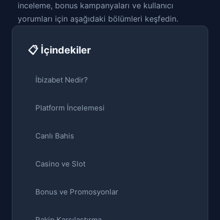
inceleme, bonus kampanyaları ve kullanıcı
yorumları için aşağıdaki bölümleri keşfedin.
📋 İçindekiler
İbizabet Nedir?
Platform İncelemesi
Canlı Bahis
Casino ve Slot
Bonus ve Promosyonlar
Rakip Karşılaştırma