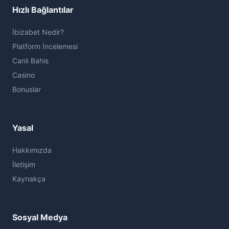
Hızlı Bağlantılar
İbizabet Nedir?
Platform İncelemesi
Canlı Bahis
Casino
Bonuslar
Yasal
Hakkımızda
İletişim
Kaynakça
Sosyal Medya