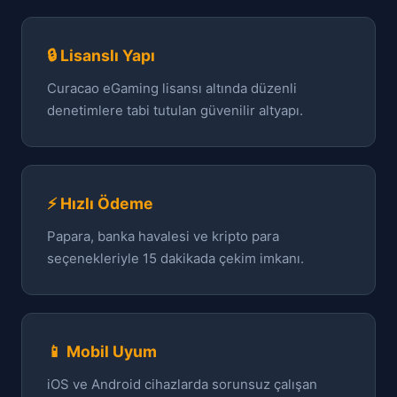
🔒 Lisanslı Yapı
Curacao eGaming lisansı altında düzenli
denetimlere tabi tutulan güvenilir altyapı.
⚡ Hızlı Ödeme
Papara, banka havalesi ve kripto para
seçenekleriyle 15 dakikada çekim imkanı.
📱 Mobil Uyum
iOS ve Android cihazlarda sorunsuz çalışan