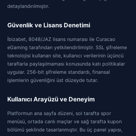
detaylandırılmıştır.
Güvenlik ve Lisans Denetimi
İbizabet, 8048/JAZ lisans numarası ile Curacao
eGaming tarafından yetkilendirilmiştir. SSL şifreleme
teknolojisi kullanan site, kullanıcı verilerinin üçüncü
taraflarla paylaşılmaması konusunda katı politikalar
uygular. 256-bit şifreleme standardı, finansal
işlemlerin güvenliğini üst düzeyde tutar.
Kullanıcı Arayüzü ve Deneyim
Platformun ana sayfa düzeni, sol tarafta spor
menüsü, ortada canlı maçlar ve sağ tarafta kupon
bölümü şeklinde tasarlanmıştır. Bu üç panel yapısı,