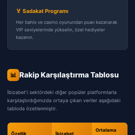
🏅 Sadakat Programı
Her bahis ve casino oyunundan puan kazanarak
VIP seviyelerinde yükselin, özel hediyeler
kazanın.
Rakip Karşılaştırma Tablosu
📊
İbizabet'i sektördeki diğer popüler platformlarla
karşılaştırdığımızda ortaya çıkan veriler aşağıdaki
tabloda özetlenmiştir.
Ortalama
Özellik
İbizabet