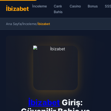
İnceleme
Canlı
Casino
Bonus
SS
İbizabet
Bahis
Ana Sayfa
/
İnceleme
/
İbizabet
İbizabet
Giriş: