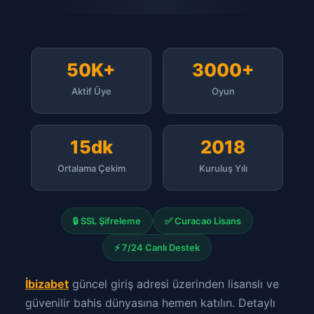
50K+
3000+
Aktif Üye
Oyun
15dk
2018
Ortalama Çekim
Kuruluş Yılı
🔒 SSL Şifreleme
✅ Curacao Lisans
⚡ 7/24 Canlı Destek
İbizabet
güncel giriş adresi üzerinden lisanslı ve
güvenilir bahis dünyasına hemen katılın. Detaylı