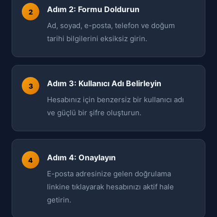
Adım 2: Formu Doldurun
Ad, soyad, e-posta, telefon ve doğum
tarihi bilgilerini eksiksiz girin.
Adım 3: Kullanıcı Adı Belirleyin
Hesabınız için benzersiz bir kullanıcı adı
ve güçlü bir şifre oluşturun.
Adım 4: Onaylayın
E-posta adresinize gelen doğrulama
linkine tıklayarak hesabınızı aktif hale
getirin.