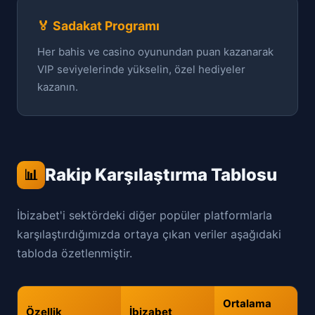
🏅 Sadakat Programı
Her bahis ve casino oyunundan puan kazanarak
VIP seviyelerinde yükselin, özel hediyeler
kazanın.
Rakip Karşılaştırma Tablosu
📊
İbizabet'i sektördeki diğer popüler platformlarla
karşılaştırdığımızda ortaya çıkan veriler aşağıdaki
tabloda özetlenmiştir.
Ortalama
Özellik
İbizabet