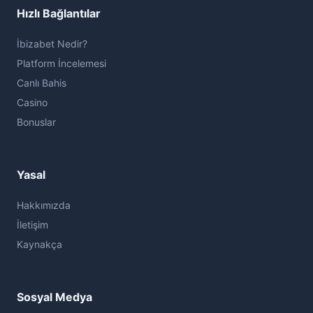
Hızlı Bağlantılar
İbizabet Nedir?
Platform İncelemesi
Canlı Bahis
Casino
Bonuslar
Yasal
Hakkımızda
İletişim
Kaynakça
Sosyal Medya