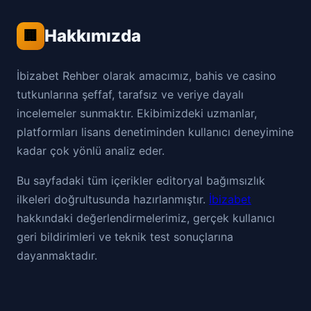
Hakkımızda
🏢
İbizabet Rehber olarak amacımız, bahis ve casino
tutkunlarına şeffaf, tarafsız ve veriye dayalı
incelemeler sunmaktır. Ekibimizdeki uzmanlar,
platformları lisans denetiminden kullanıcı deneyimine
kadar çok yönlü analiz eder.
Bu sayfadaki tüm içerikler editoryal bağımsızlık
ilkeleri doğrultusunda hazırlanmıştır.
İbizabet
hakkındaki değerlendirmelerimiz, gerçek kullanıcı
geri bildirimleri ve teknik test sonuçlarına
dayanmaktadır.