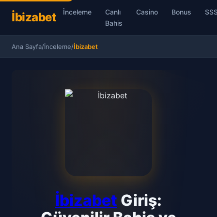
İnceleme
Canlı
Casino
Bonus
SS
İbizabet
Bahis
Ana Sayfa
/
İnceleme
/
İbizabet
İbizabet
Giriş: