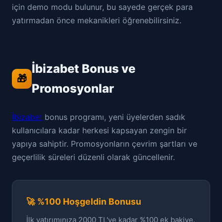
için demo modu bulunur, bu sayede gerçek para
yatırmadan önce mekanikleri öğrenebilirsiniz.
İbizabet Bonus ve
🎁
Promosyonlar
İbizabet
bonus programı, yeni üyelerden sadık
kullanıcılara kadar herkesi kapsayan zengin bir
yapıya sahiptir. Promosyonların çevrim şartları ve
geçerlilik süreleri düzenli olarak güncellenir.
🚀 %100 Hoşgeldin Bonusu
İlk yatırımınıza 2000 TL'ye kadar %100 ek bakiye.