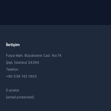
İletişim
Fulya Mah. Büyükdere Cad. No:74
Şişli, İstanbul 34394
Telefon:
+90 538 742 1903
E-posta:
[email protected]