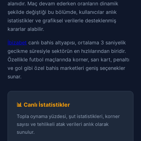
alanıdır. Maç devam ederken oranların dinamik
şekilde değiştiği bu bölümde, kullanıcılar anlık
istatistikler ve grafiksel verilerle desteklenmiş
kararlar alabilir.
İbizabet
canlı bahis altyapısı, ortalama 3 saniyelik
gecikme süresiyle sektörün en hızlılarından biridir.
Özellikle futbol maçlarında korner, sarı kart, penaltı
ve gol gibi özel bahis marketleri geniş seçenekler
sunar.
📊 Canlı İstatistikler
Topla oynama yüzdesi, şut istatistikleri, korner
sayısı ve tehlikeli atak verileri anlık olarak
sunulur.