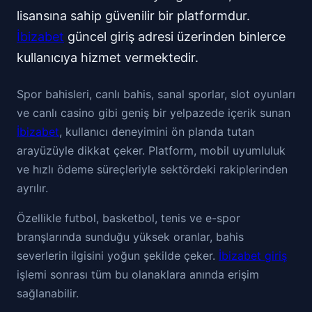
lisansına sahip güvenilir bir platformdur.
İbizabet
güncel giriş adresi üzerinden binlerce
kullanıcıya hizmet vermektedir.
Spor bahisleri, canlı bahis, sanal sporlar, slot oyunları
ve canlı casino gibi geniş bir yelpazede içerik sunan
İbizabet
, kullanıcı deneyimini ön planda tutan
arayüzüyle dikkat çeker. Platform, mobil uyumluluk
ve hızlı ödeme süreçleriyle sektördeki rakiplerinden
ayrılır.
Özellikle futbol, basketbol, tenis ve e-spor
branşlarında sunduğu yüksek oranlar, bahis
severlerin ilgisini yoğun şekilde çeker.
İbizabet giriş
işlemi sonrası tüm bu olanaklara anında erişim
sağlanabilir.