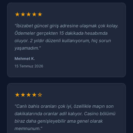
★★★★★
"İbizabet güncel giriş adresine ulaşmak çok kolay.
Ödemeler gerçekten 15 dakikada hesabımda
oluyor. 2 yıldır düzenli kullanıyorum, hiç sorun
yaşamadım."
Mehmet K.
15 Temmuz 2026
★★★★☆
"Canlı bahis oranları çok iyi, özellikle maçın son
dakikalarında oranlar adil kalıyor. Casino bölümü
biraz daha genişleyebilir ama genel olarak
memnunum."