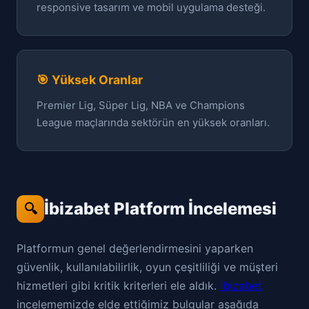
responsive tasarım ve mobil uygulama desteği.
🎯 Yüksek Oranlar
Premier Lig, Süper Lig, NBA ve Champions
League maçlarında sektörün en yüksek oranları.
İbizabet Platform İncelemesi
🔍
Platformun genel değerlendirmesini yaparken
güvenlik, kullanılabilirlik, oyun çeşitliliği ve müşteri
hizmetleri gibi kritik kriterleri ele aldık.
İbizabet
incelememizde elde ettiğimiz bulgular aşağıda