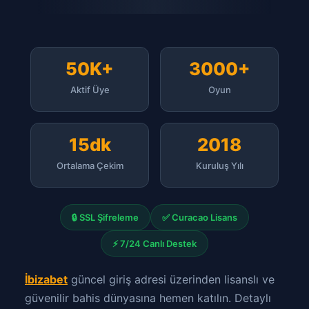
50K+
3000+
Aktif Üye
Oyun
15dk
2018
Ortalama Çekim
Kuruluş Yılı
🔒 SSL Şifreleme
✅ Curacao Lisans
⚡ 7/24 Canlı Destek
İbizabet
güncel giriş adresi üzerinden lisanslı ve
güvenilir bahis dünyasına hemen katılın. Detaylı