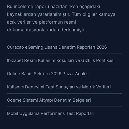
Bu inceleme raporu hazırlanırken aşağıdaki
kaynaklardan yararlanılmıştır. Tüm bilgiler kamuya
açık veriler ve platformun resmi
dokümantasyonlarından derlenmiştir.
Curacao eGaming Lisans Denetim Raporları 2026
İbizabet Resmi Kullanım Koşulları ve Gizlilik Politikası
Online Bahis Sektörü 2026 Pazar Analizi
Kullanıcı Deneyimi Test Sonuçları ve Metrik Verileri
Ödeme Sistemi Altyapı Denetim Belgeleri
Mobil Uygulama Performans Test Raporları