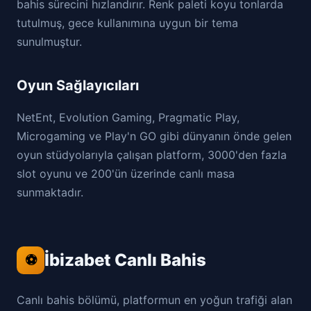
bahis sürecini hızlandırır. Renk paleti koyu tonlarda
tutulmuş, gece kullanımına uygun bir tema
sunulmuştur.
Oyun Sağlayıcıları
NetEnt, Evolution Gaming, Pragmatic Play,
Microgaming ve Play'n GO gibi dünyanın önde gelen
oyun stüdyolarıyla çalışan platform, 3000'den fazla
slot oyunu ve 200'ün üzerinde canlı masa
sunmaktadır.
İbizabet Canlı Bahis
⚽
Canlı bahis bölümü, platformun en yoğun trafiği alan