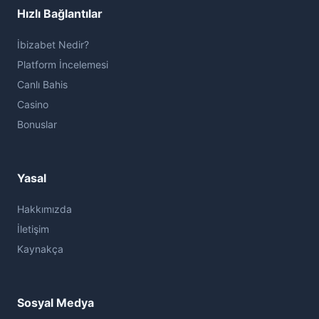
Hızlı Bağlantılar
İbizabet Nedir?
Platform İncelemesi
Canlı Bahis
Casino
Bonuslar
Yasal
Hakkımızda
İletişim
Kaynakça
Sosyal Medya