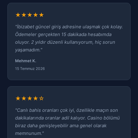
★★★★★
"İbizabet güncel giriş adresine ulaşmak çok kolay.
Ödemeler gerçekten 15 dakikada hesabımda
oluyor. 2 yıldır düzenli kullanıyorum, hiç sorun
yaşamadım."
Mehmet K.
15 Temmuz 2026
★★★★☆
"Canlı bahis oranları çok iyi, özellikle maçın son
dakikalarında oranlar adil kalıyor. Casino bölümü
biraz daha genişleyebilir ama genel olarak
memnunum."