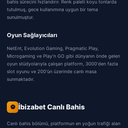
bahis sürecini hızlandırır. Renk paleti koyu tonlarda
tutulmuş, gece kullanımına uygun bir tema
sunulmuştur.
Oyun Sağlayıcıları
NetEnt, Evolution Gaming, Pragmatic Play,
Microgaming ve Play'n GO gibi dünyanın önde gelen
oyun stüdyolarıyla çalışan platform, 3000'den fazla
slot oyunu ve 200'ün üzerinde canlı masa
sunmaktadır.
İbizabet Canlı Bahis
⚽
Canlı bahis bölümü, platformun en yoğun trafiği alan