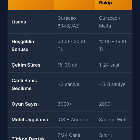
Rakip
Curacao
Curacao /
Lisans
8048/JAZ
Malta
Hoşgeldin
%100 - 2000
%100 - 1500
Bonusu
TL
TL
Çekim Süresi
15-30 dk
1-24 saat
Canlı Bahis
~3 saniye
~5-8 saniye
Gecikme
Oyun Sayısı
3000+
2000+
Mobil Uygulama
iOS + Android
Sadece Web
7/24 Canlı
Sınırlı
Türkçe Destek