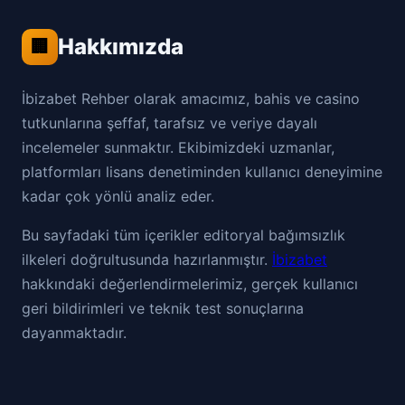
Hakkımızda
🏢
İbizabet Rehber olarak amacımız, bahis ve casino
tutkunlarına şeffaf, tarafsız ve veriye dayalı
incelemeler sunmaktır. Ekibimizdeki uzmanlar,
platformları lisans denetiminden kullanıcı deneyimine
kadar çok yönlü analiz eder.
Bu sayfadaki tüm içerikler editoryal bağımsızlık
ilkeleri doğrultusunda hazırlanmıştır.
İbizabet
hakkındaki değerlendirmelerimiz, gerçek kullanıcı
geri bildirimleri ve teknik test sonuçlarına
dayanmaktadır.