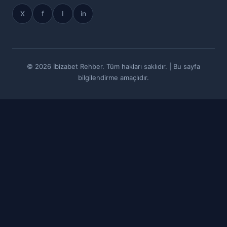
X
f
I
in
© 2026 İbizabet Rehber. Tüm hakları saklıdır. | Bu sayfa
bilgilendirme amaçlıdır.