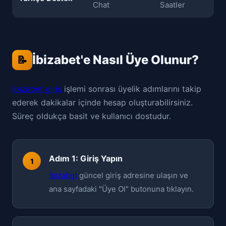
Chat
Saatler
İbizabet'e Nasıl Üye Olunur?
📝
İbizabet giriş
işlemi sonrası üyelik adımlarını takip
ederek dakikalar içinde hesap oluşturabilirsiniz.
Süreç oldukça basit ve kullanıcı dostudur.
Adım 1: Giriş Yapın
İbizabet
güncel giriş adresine ulaşın ve
ana sayfadaki "Üye Ol" butonuna tıklayın.