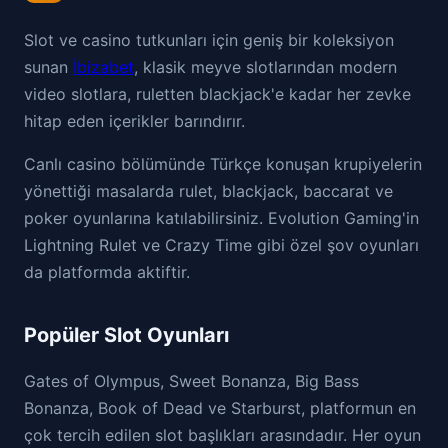
Slot ve casino tutkunları için geniş bir koleksiyon
sunan
İbizabet
, klasik meyve slotlarından modern
video slotlara, ruletten blackjack'e kadar her zevke
hitap eden içerikler barındırır.
Canlı casino bölümünde Türkçe konuşan krupiyelerin
yönettiği masalarda rulet, blackjack, baccarat ve
poker oyunlarına katılabilirsiniz. Evolution Gaming'in
Lightning Rulet ve Crazy Time gibi özel şov oyunları
da platformda aktiftir.
Popüler Slot Oyunları
Gates of Olympus, Sweet Bonanza, Big Bass
Bonanza, Book of Dead ve Starburst, platformun en
çok tercih edilen slot başlıkları arasındadır. Her oyun