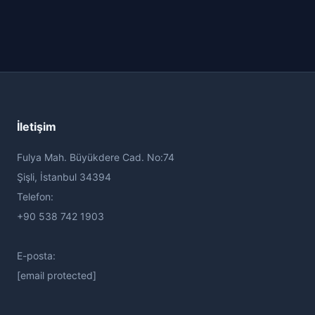
İletişim
Fulya Mah. Büyükdere Cad. No:74
Şişli, İstanbul 34394
Telefon:
+90 538 742 1903
E-posta:
[email protected]