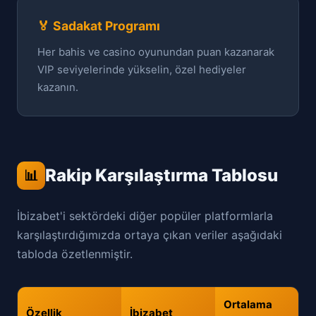
🏅 Sadakat Programı
Her bahis ve casino oyunundan puan kazanarak
VIP seviyelerinde yükselin, özel hediyeler
kazanın.
Rakip Karşılaştırma Tablosu
📊
İbizabet'i sektördeki diğer popüler platformlarla
karşılaştırdığımızda ortaya çıkan veriler aşağıdaki
tabloda özetlenmiştir.
Ortalama
Özellik
İbizabet