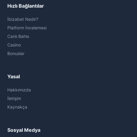
Hızlı Bağlantılar
İbizabet Nedir?
Platform İncelemesi
Canlı Bahis
Casino
Bonuslar
Yasal
Hakkımızda
İletişim
Kaynakça
Sosyal Medya