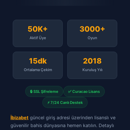
50K+
3000+
Aktif Üye
Oyun
15dk
2018
Ortalama Çekim
Kuruluş Yılı
🔒 SSL Şifreleme
✅ Curacao Lisans
⚡ 7/24 Canlı Destek
İbizabet
güncel giriş adresi üzerinden lisanslı ve
güvenilir bahis dünyasına hemen katılın. Detaylı