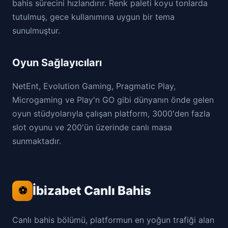
bahis sürecini hızlandırır. Renk paleti koyu tonlarda
tutulmuş, gece kullanımına uygun bir tema
sunulmuştur.
Oyun Sağlayıcıları
NetEnt, Evolution Gaming, Pragmatic Play,
Microgaming ve Play'n GO gibi dünyanın önde gelen
oyun stüdyolarıyla çalışan platform, 3000'den fazla
slot oyunu ve 200'ün üzerinde canlı masa
sunmaktadır.
İbizabet Canlı Bahis
⚽
Canlı bahis bölümü, platformun en yoğun trafiği alan