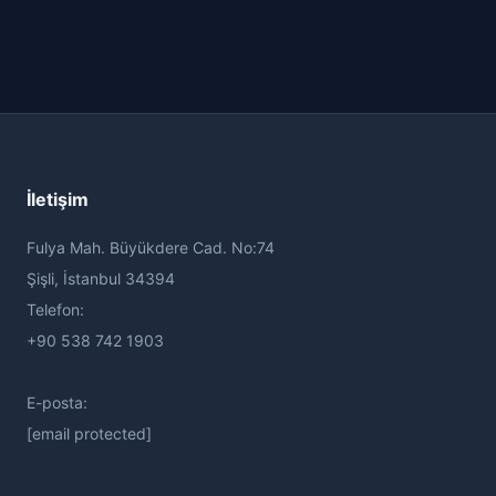
İletişim
Fulya Mah. Büyükdere Cad. No:74
Şişli, İstanbul 34394
Telefon:
+90 538 742 1903
E-posta:
[email protected]