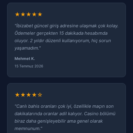
★★★★★
"İbizabet güncel giriş adresine ulaşmak çok kolay.
Ödemeler gerçekten 15 dakikada hesabımda
oluyor. 2 yıldır düzenli kullanıyorum, hiç sorun
yaşamadım."
Mehmet K.
15 Temmuz 2026
★★★★☆
"Canlı bahis oranları çok iyi, özellikle maçın son
dakikalarında oranlar adil kalıyor. Casino bölümü
biraz daha genişleyebilir ama genel olarak
memnunum."