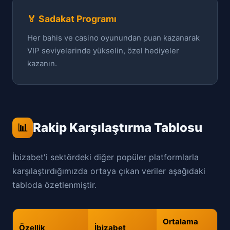
🏅 Sadakat Programı
Her bahis ve casino oyunundan puan kazanarak
VIP seviyelerinde yükselin, özel hediyeler
kazanın.
Rakip Karşılaştırma Tablosu
📊
İbizabet'i sektördeki diğer popüler platformlarla
karşılaştırdığımızda ortaya çıkan veriler aşağıdaki
tabloda özetlenmiştir.
Ortalama
Özellik
İbizabet