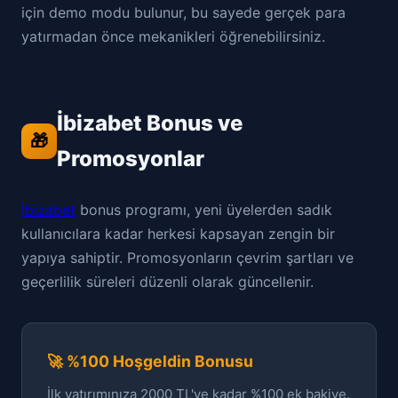
için demo modu bulunur, bu sayede gerçek para
yatırmadan önce mekanikleri öğrenebilirsiniz.
İbizabet Bonus ve
🎁
Promosyonlar
İbizabet
bonus programı, yeni üyelerden sadık
kullanıcılara kadar herkesi kapsayan zengin bir
yapıya sahiptir. Promosyonların çevrim şartları ve
geçerlilik süreleri düzenli olarak güncellenir.
🚀 %100 Hoşgeldin Bonusu
İlk yatırımınıza 2000 TL'ye kadar %100 ek bakiye.