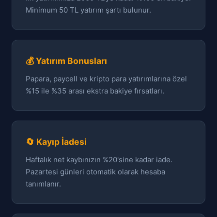
Minimum 50 TL yatırım şartı bulunur.
💰 Yatırım Bonusları
Papara, paycell ve kripto para yatırımlarına özel
%15 ile %35 arası ekstra bakiye fırsatları.
🔄 Kayıp İadesi
Haftalık net kaybınızın %20'sine kadar iade.
Pazartesi günleri otomatik olarak hesaba
tanımlanır.