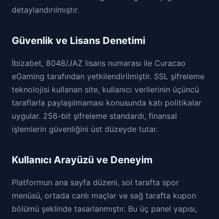
detaylandırılmıştır.
Güvenlik ve Lisans Denetimi
İbizabet, 8048/JAZ lisans numarası ile Curacao
eGaming tarafından yetkilendirilmiştir. SSL şifreleme
teknolojisi kullanan site, kullanıcı verilerinin üçüncü
taraflarla paylaşılmaması konusunda katı politikalar
uygular. 256-bit şifreleme standardı, finansal
işlemlerin güvenliğini üst düzeyde tutar.
Kullanıcı Arayüzü ve Deneyim
Platformun ana sayfa düzeni, sol tarafta spor
menüsü, ortada canlı maçlar ve sağ tarafta kupon
bölümü şeklinde tasarlanmıştır. Bu üç panel yapısı,