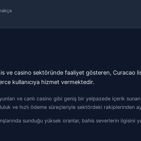
nakça
is ve casino sektöründe faaliyet gösteren, Curacao lis
erce kullanıcıya hizmet vermektedir.
 oyunları ve canlı casino gibi geniş bir yelpazede içerik suna
luk ve hızlı ödeme süreçleriyle sektördeki rakiplerinden ayr
anşlarında sunduğu yüksek oranlar, bahis severlerin ilgisini 