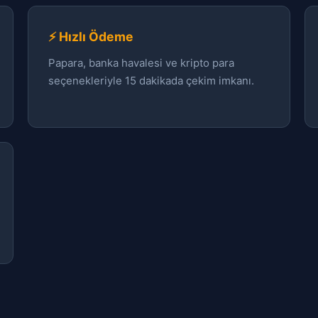
⚡ Hızlı Ödeme
Papara, banka havalesi ve kripto para
seçenekleriyle 15 dakikada çekim imkanı.