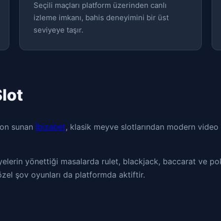
Seçili maçları platform üzerinden canlı
izleme imkanı, bahis deneyimini bir üst
seviyeye taşır.
Slot
iyon sunan
İbizabet
, klasik meyve slotlarından modern video 
erin yönettiği masalarda rulet, blackjack, baccarat ve poker
zel şov oyunları da platformda aktiftir.