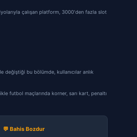
larıyla çalışan platform, 3000'den fazla slot
 değiştiği bu bölümde, kullanıcılar anlık
ikle futbol maçlarında korner, sarı kart, penaltı
💬 Bahis Bozdur