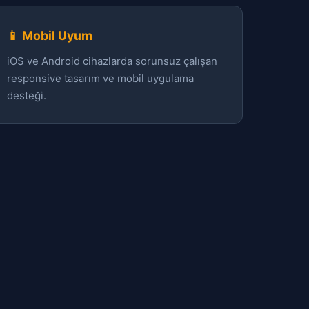
📱 Mobil Uyum
iOS ve Android cihazlarda sorunsuz çalışan
responsive tasarım ve mobil uygulama
desteği.