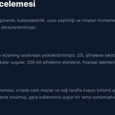
ncelemesi
lik, kullanılabilirlik, oyun çeşitliliği ve müşteri hizmetleri 
etaylandırılmıştır.
Gaming tarafından yetkilendirilmiştir. SSL şifreleme teknoloj
kalar uygular. 256-bit şifreleme standardı, finansal işlemler
menüsü, ortada canlı maçlar ve sağ tarafta kupon bölümü şek
nlarda tutulmuş, gece kullanımına uygun bir tema sunulmuştur