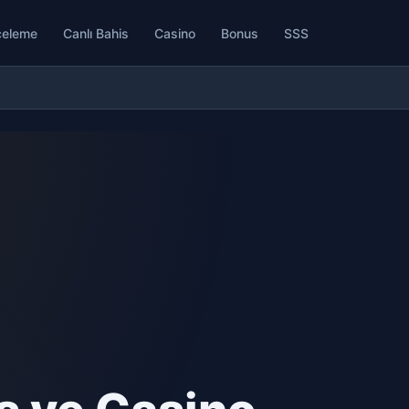
celeme
Canlı Bahis
Casino
Bonus
SSS