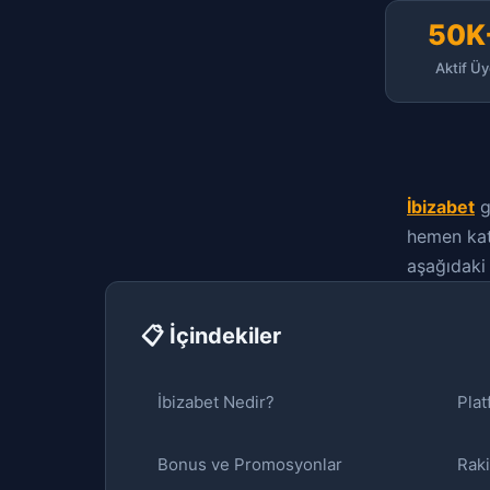
50K
Aktif Ü
İbizabet
g
hemen katı
aşağıdaki 
📋 İçindekiler
İbizabet Nedir?
Plat
Bonus ve Promosyonlar
Raki